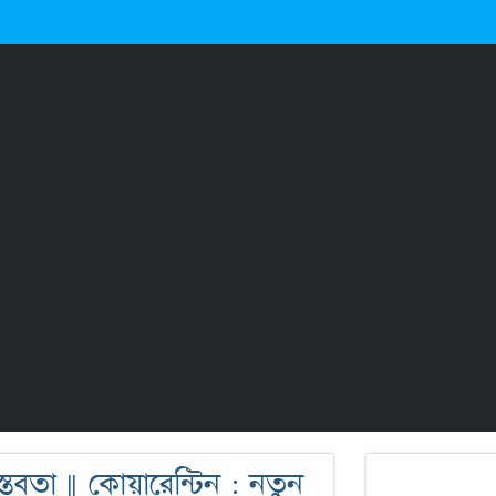
তবতা || কোয়ারেন্টিন : নতুন