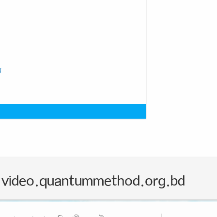
য়
video.quantummethod.org.bd