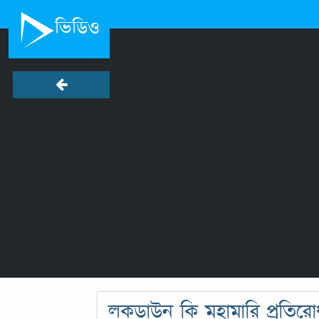
ভিডিও
লকডাউন কি মহামারি প্রতির