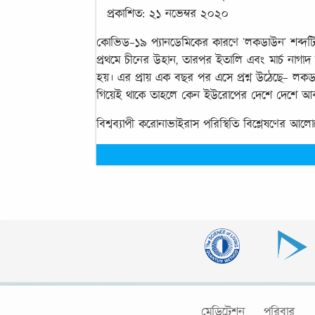
প্রকাশিত: ২১ নভেম্বর ২০২০
কোভিড-১৯ প্যানডেমিকের কারণে 'লকডাউন' শব্দটি
প্রথমে চীনের উহান, তারপর ইতালি এবং মার্চ না
হয়। এর প্রায় এক বছর পর এসে প্রশ্ন উঠেছে- লকডা
গিয়েই থাকে তাহলে কেন ইউরোপের দেশে দেশে আ
বিশ্বব্যাপী করোনাভাইরাস পরিস্থিতি বিশ্লেষণের আ
মেডিটেশন
পরিবার