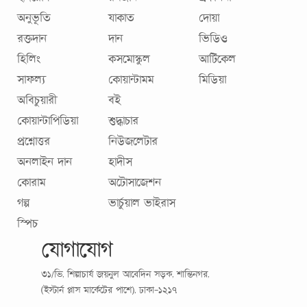
অনুভূতি
যাকাত
দোয়া
রক্তদান
দান
ভিডিও
হিলিং
কসমোস্কুল
আর্টিকেল
সাফল্য
কোয়ান্টামম
মিডিয়া
অবিচুয়ারী
বই
কোয়ান্টাপিডিয়া
শুদ্ধাচার
প্রশ্নোত্তর
নিউজলেটার
অনলাইন দান
হাদীস
কোরাম
অটোসাজেশন
গল্প
ভার্চুয়াল ভাইরাস
স্পিচ
যোগাযোগ
৩১/ভি, শিল্পাচার্য জয়নুল আবেদিন সড়ক, শান্তিনগর,
(ইস্টার্ন প্লাস মার্কেটের পাশে), ঢাকা-১২১৭