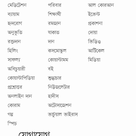
মেডিটেশন
পরিবার
আল কোরআন
ব্যায়াম
শিক্ষার্থী
ইভেন্ট
হৃদরোগ
রমজান
প্রকাশনা
অনুভূতি
যাকাত
দোয়া
রক্তদান
দান
ভিডিও
হিলিং
কসমোস্কুল
আর্টিকেল
সাফল্য
কোয়ান্টামম
মিডিয়া
অবিচুয়ারী
বই
কোয়ান্টাপিডিয়া
শুদ্ধাচার
প্রশ্নোত্তর
নিউজলেটার
অনলাইন দান
হাদীস
কোরাম
অটোসাজেশন
গল্প
ভার্চুয়াল ভাইরাস
স্পিচ
যোগাযোগ