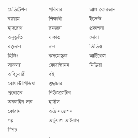
মেডিটেশন
পরিবার
আল কোরআন
ব্যায়াম
শিক্ষার্থী
ইভেন্ট
হৃদরোগ
রমজান
প্রকাশনা
অনুভূতি
যাকাত
দোয়া
রক্তদান
দান
ভিডিও
হিলিং
কসমোস্কুল
আর্টিকেল
সাফল্য
কোয়ান্টামম
মিডিয়া
অবিচুয়ারী
বই
কোয়ান্টাপিডিয়া
শুদ্ধাচার
প্রশ্নোত্তর
নিউজলেটার
অনলাইন দান
হাদীস
কোরাম
অটোসাজেশন
গল্প
ভার্চুয়াল ভাইরাস
স্পিচ