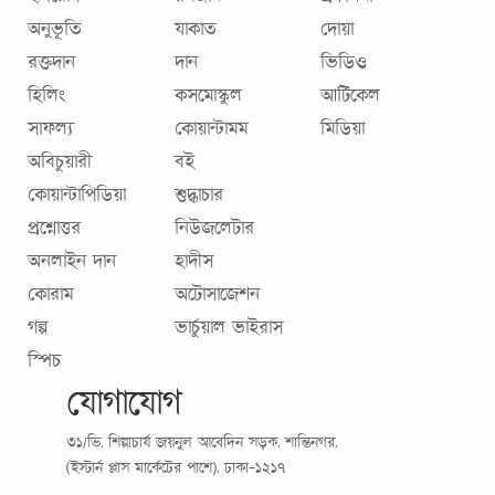
অনুভূতি
যাকাত
দোয়া
রক্তদান
দান
ভিডিও
হিলিং
কসমোস্কুল
আর্টিকেল
সাফল্য
কোয়ান্টামম
মিডিয়া
অবিচুয়ারী
বই
কোয়ান্টাপিডিয়া
শুদ্ধাচার
প্রশ্নোত্তর
নিউজলেটার
অনলাইন দান
হাদীস
কোরাম
অটোসাজেশন
গল্প
ভার্চুয়াল ভাইরাস
স্পিচ
যোগাযোগ
৩১/ভি, শিল্পাচার্য জয়নুল আবেদিন সড়ক, শান্তিনগর,
(ইস্টার্ন প্লাস মার্কেটের পাশে), ঢাকা-১২১৭