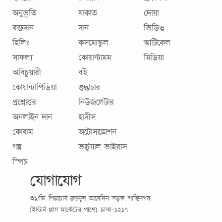
অনুভূতি
যাকাত
দোয়া
রক্তদান
দান
ভিডিও
হিলিং
কসমোস্কুল
আর্টিকেল
সাফল্য
কোয়ান্টামম
মিডিয়া
অবিচুয়ারী
বই
কোয়ান্টাপিডিয়া
শুদ্ধাচার
প্রশ্নোত্তর
নিউজলেটার
অনলাইন দান
হাদীস
কোরাম
অটোসাজেশন
গল্প
ভার্চুয়াল ভাইরাস
স্পিচ
যোগাযোগ
৩১/ভি, শিল্পাচার্য জয়নুল আবেদিন সড়ক, শান্তিনগর,
(ইস্টার্ন প্লাস মার্কেটের পাশে), ঢাকা-১২১৭