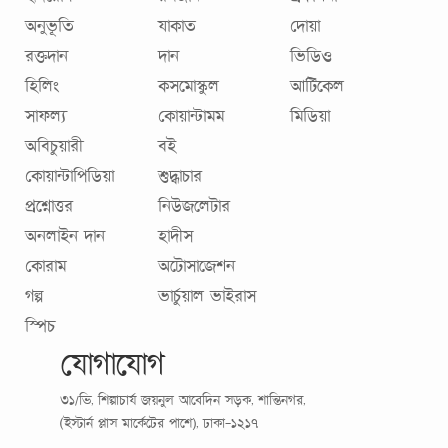
অনুভূতি
যাকাত
দোয়া
রক্তদান
দান
ভিডিও
হিলিং
কসমোস্কুল
আর্টিকেল
সাফল্য
কোয়ান্টামম
মিডিয়া
অবিচুয়ারী
বই
কোয়ান্টাপিডিয়া
শুদ্ধাচার
প্রশ্নোত্তর
নিউজলেটার
অনলাইন দান
হাদীস
কোরাম
অটোসাজেশন
গল্প
ভার্চুয়াল ভাইরাস
স্পিচ
যোগাযোগ
৩১/ভি, শিল্পাচার্য জয়নুল আবেদিন সড়ক, শান্তিনগর,
(ইস্টার্ন প্লাস মার্কেটের পাশে), ঢাকা-১২১৭