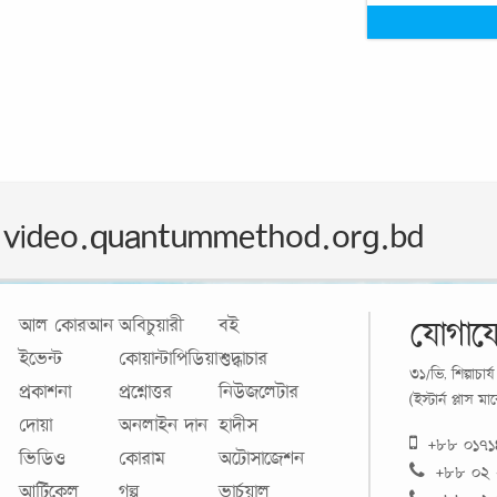
video.quantummethod.org.bd
যোগায
আল কোরআন
অবিচুয়ারী
বই
ইভেন্ট
কোয়ান্টাপিডিয়া
শুদ্ধাচার
৩১/ভি, শিল্পাচা
প্রকাশনা
প্রশ্নোত্তর
নিউজলেটার
(ইস্টার্ন প্লাস 
দোয়া
অনলাইন দান
হাদীস
+৮৮ ০১৭
ভিডিও
কোরাম
অটোসাজেশন
+৮৮ ০২
আর্টিকেল
গল্প
ভার্চুয়াল