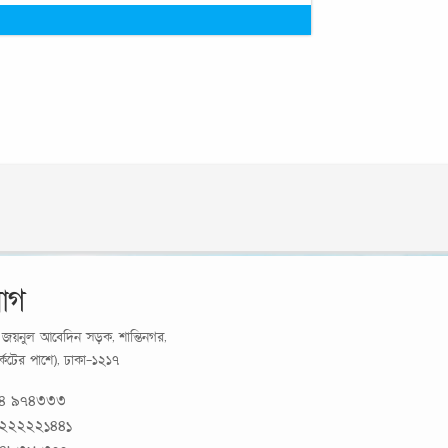
োগ
র্য জয়নুল আবেদিন সড়ক, শান্তিনগর,
মার্কেটের পাশে), ঢাকা-১২১৭
১৪ ৯৭৪৩৩৩
 ২২২২২১৪৪১