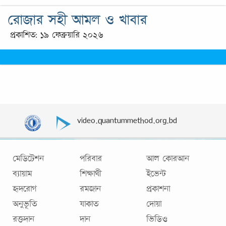
রোজার সহী আমল ও খাবার
প্রকাশিত: ১৯ ফেব্রুয়ারি ২০২৬
video.quantummethod.org.bd
মেডিটেশন
পরিবার
আল কোরআন
ব্যায়াম
শিক্ষার্থী
ইভেন্ট
হৃদরোগ
রমজান
প্রকাশনা
অনুভূতি
যাকাত
দোয়া
রক্তদান
দান
ভিডিও