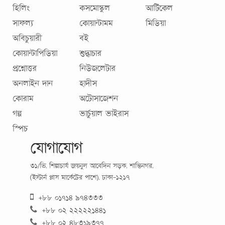
হিলিং
কসমোস্কুল
আর্টিকেল
সাফল্য
কোয়ান্টামম
মিডিয়া
অবিচুয়ারী
বই
কোয়ান্টাপিডিয়া
শুদ্ধাচার
প্রশ্নোত্তর
নিউজলেটার
অনলাইন দান
হাদীস
কোরাম
অটোসাজেশন
গল্প
ভার্চুয়াল ভাইরাস
স্পিচ
যোগাযোগ
৩১/ভি, শিল্পাচার্য জয়নুল আবেদিন সড়ক, শান্তিনগর,
(ইস্টার্ন প্লাস মার্কেটের পাশে), ঢাকা-১২১৭
+৮৮ ০১৭১৪ ৯৭৪৩৩৩
+৮৮ ০২ ২২২২২১৪৪১
+৮৮ ০২ ৪৮৩১৯৩৭৭