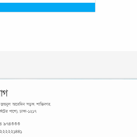
োগ
র্য জয়নুল আবেদিন সড়ক, শান্তিনগর,
মার্কেটের পাশে), ঢাকা-১২১৭
১৪ ৯৭৪৩৩৩
 ২২২২২১৪৪১