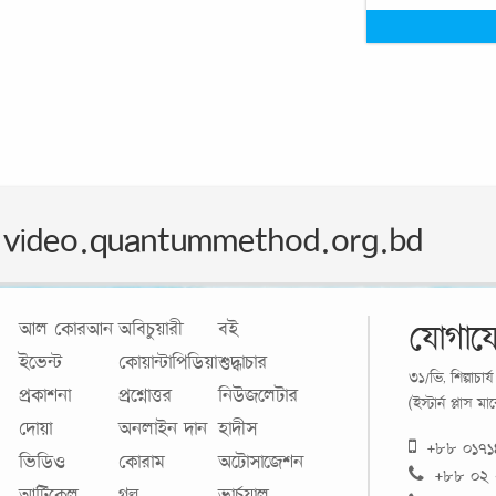
video.quantummethod.org.bd
যোগায
আল কোরআন
অবিচুয়ারী
বই
ইভেন্ট
কোয়ান্টাপিডিয়া
শুদ্ধাচার
৩১/ভি, শিল্পাচা
প্রকাশনা
প্রশ্নোত্তর
নিউজলেটার
(ইস্টার্ন প্লাস 
দোয়া
অনলাইন দান
হাদীস
+৮৮ ০১৭
ভিডিও
কোরাম
অটোসাজেশন
+৮৮ ০২
আর্টিকেল
গল্প
ভার্চুয়াল