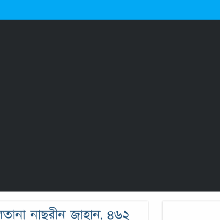
ুলতানা নাছরীন জাহান, ৪৬২