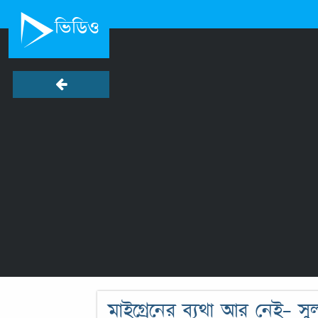
ভিডিও
মাইগ্রেনের ব্যথা আর নেই- স