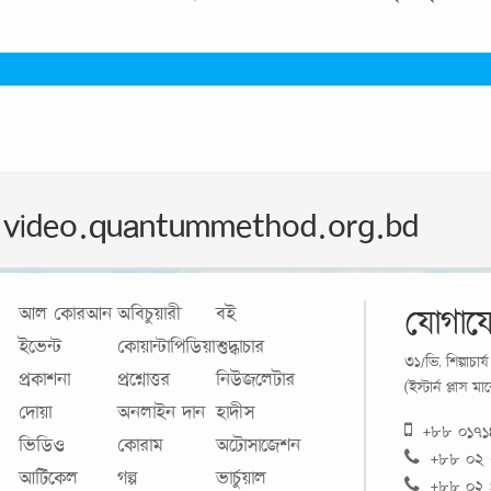
video.quantummethod.org.bd
যোগায
আল কোরআন
অবিচুয়ারী
বই
ইভেন্ট
কোয়ান্টাপিডিয়া
শুদ্ধাচার
৩১/ভি, শিল্পাচা
প্রকাশনা
প্রশ্নোত্তর
নিউজলেটার
(ইস্টার্ন প্লাস 
দোয়া
অনলাইন দান
হাদীস
+৮৮ ০১৭
ভিডিও
কোরাম
অটোসাজেশন
+৮৮ ০২
আর্টিকেল
গল্প
ভার্চুয়াল
+৮৮ ০২