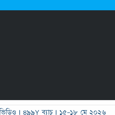
ো ভিডিও I ৪৯৯Y ব্যাচ I ১৫-১৮ মে ২০২৬