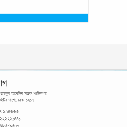
োগ
র্য জয়নুল আবেদিন সড়ক, শান্তিনগর,
মার্কেটের পাশে), ঢাকা-১২১৭
১৪ ৯৭৪৩৩৩
 ২২২২২১৪৪১
 ৪৮৩১৯৩৭৭