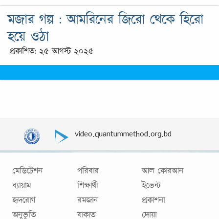
মজার গল্প : আমরিনের জিরো থেকে হিরো
হয়ে ওঠা
প্রকাশিত: ২৫ আগস্ট ২০২৫
video.quantummethod.org.bd
মেডিটেশন
পরিবার
আল কোরআন
ব্যায়াম
শিক্ষার্থী
ইভেন্ট
হৃদরোগ
রমজান
প্রকাশনা
অনুভূতি
যাকাত
দোয়া