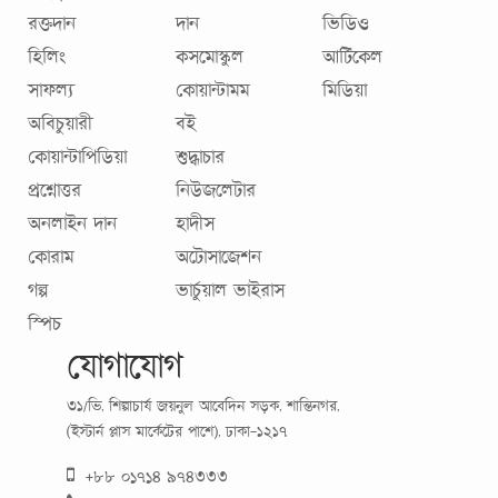
রক্তদান
দান
ভিডিও
হিলিং
কসমোস্কুল
আর্টিকেল
সাফল্য
কোয়ান্টামম
মিডিয়া
অবিচুয়ারী
বই
কোয়ান্টাপিডিয়া
শুদ্ধাচার
প্রশ্নোত্তর
নিউজলেটার
অনলাইন দান
হাদীস
কোরাম
অটোসাজেশন
গল্প
ভার্চুয়াল ভাইরাস
স্পিচ
যোগাযোগ
৩১/ভি, শিল্পাচার্য জয়নুল আবেদিন সড়ক, শান্তিনগর,
(ইস্টার্ন প্লাস মার্কেটের পাশে), ঢাকা-১২১৭
+৮৮ ০১৭১৪ ৯৭৪৩৩৩