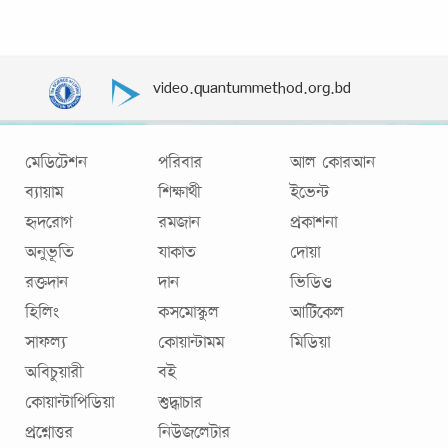
video.quantummethod.org.bd
মেডিটেশন
পরিবার
আল কোরআন
ব্যায়াম
শিক্ষার্থী
ইভেন্ট
হৃদরোগ
রমজান
প্রকাশনা
অনুভূতি
যাকাত
দোয়া
রক্তদান
দান
ভিডিও
হিলিং
কসমোস্কুল
আর্টিকেল
সাফল্য
কোয়ান্টামম
মিডিয়া
অবিচুয়ারী
বই
কোয়ান্টাপিডিয়া
শুদ্ধাচার
প্রশ্নোত্তর
নিউজলেটার