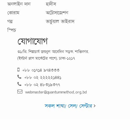
অনলাইন দান
হাদীস
কোরাম
অটোসাজেশন
গল্প
ভার্চুয়াল ভাইরাস
স্পিচ
যোগাযোগ
৩১/ভি, শিল্পাচার্য জয়নুল আবেদিন সড়ক, শান্তিনগর,
(ইস্টার্ন প্লাস মার্কেটের পাশে), ঢাকা-১২১৭
+৮৮ ০১৭১৪ ৯৭৪৩৩৩
+৮৮ ০২ ২২২২২১৪৪১
+৮৮ ০২ ৪৮৩১৯৩৭৭
webmaster@quantummethod.org.bd
সকল শাখা/ সেল/ সেন্টার