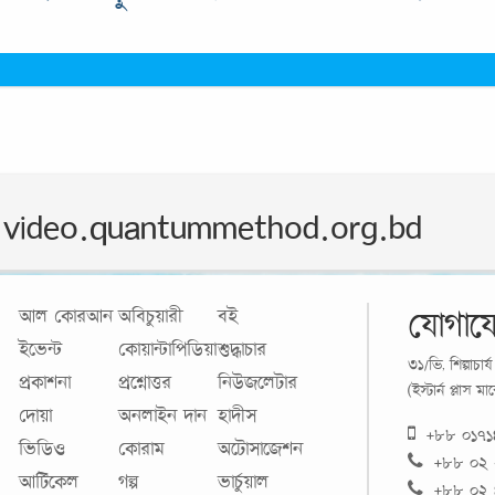
video.quantummethod.org.bd
যোগায
আল কোরআন
অবিচুয়ারী
বই
ইভেন্ট
কোয়ান্টাপিডিয়া
শুদ্ধাচার
৩১/ভি, শিল্পাচা
প্রকাশনা
প্রশ্নোত্তর
নিউজলেটার
(ইস্টার্ন প্লাস 
দোয়া
অনলাইন দান
হাদীস
+৮৮ ০১৭
ভিডিও
কোরাম
অটোসাজেশন
+৮৮ ০২
আর্টিকেল
গল্প
ভার্চুয়াল
+৮৮ ০২