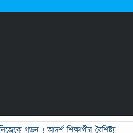
কে গড়ুন ! আদর্শ শিক্ষার্থীর বৈশিষ্ট্য