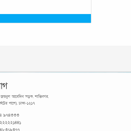
োগ
র্য জয়নুল আবেদিন সড়ক, শান্তিনগর,
মার্কেটের পাশে), ঢাকা-১২১৭
১৪ ৯৭৪৩৩৩
 ২২২২২১৪৪১
 ৪৮৩১৯৩৭৭