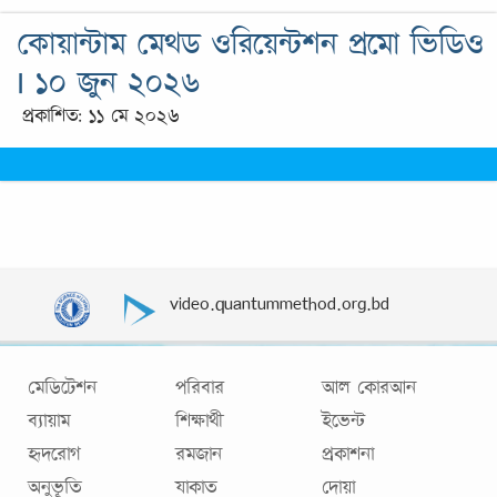
কোয়ান্টাম মেথড ওরিয়েন্টশন প্রমো ভিডিও
I ১০ জুন ২০২৬
প্রকাশিত: ১১ মে ২০২৬
video.quantummethod.org.bd
মেডিটেশন
পরিবার
আল কোরআন
ব্যায়াম
শিক্ষার্থী
ইভেন্ট
হৃদরোগ
রমজান
প্রকাশনা
অনুভূতি
যাকাত
দোয়া