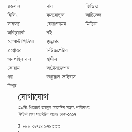
রক্তদান
দান
ভিডিও
হিলিং
কসমোস্কুল
আর্টিকেল
সাফল্য
কোয়ান্টামম
মিডিয়া
অবিচুয়ারী
বই
কোয়ান্টাপিডিয়া
শুদ্ধাচার
প্রশ্নোত্তর
নিউজলেটার
অনলাইন দান
হাদীস
কোরাম
অটোসাজেশন
গল্প
ভার্চুয়াল ভাইরাস
স্পিচ
যোগাযোগ
৩১/ভি, শিল্পাচার্য জয়নুল আবেদিন সড়ক, শান্তিনগর,
(ইস্টার্ন প্লাস মার্কেটের পাশে), ঢাকা-১২১৭
+৮৮ ০১৭১৪ ৯৭৪৩৩৩