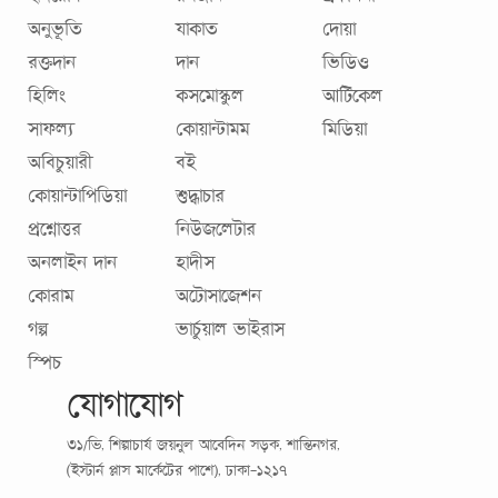
অনুভূতি
যাকাত
দোয়া
রক্তদান
দান
ভিডিও
হিলিং
কসমোস্কুল
আর্টিকেল
সাফল্য
কোয়ান্টামম
মিডিয়া
অবিচুয়ারী
বই
কোয়ান্টাপিডিয়া
শুদ্ধাচার
প্রশ্নোত্তর
নিউজলেটার
অনলাইন দান
হাদীস
কোরাম
অটোসাজেশন
গল্প
ভার্চুয়াল ভাইরাস
স্পিচ
যোগাযোগ
৩১/ভি, শিল্পাচার্য জয়নুল আবেদিন সড়ক, শান্তিনগর,
(ইস্টার্ন প্লাস মার্কেটের পাশে), ঢাকা-১২১৭