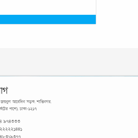
োগ
র্য জয়নুল আবেদিন সড়ক, শান্তিনগর,
মার্কেটের পাশে), ঢাকা-১২১৭
১৪ ৯৭৪৩৩৩
 ২২২২২১৪৪১
 ৪৮৩১৯৩৭৭