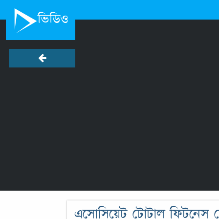
ভিডিও
এসোসিয়েট টোটাল ফিটনেস প্র