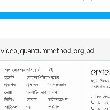
video.quantummethod.org.bd
যোগায
আল কোরআন
অবিচুয়ারী
বই
ইভেন্ট
কোয়ান্টাপিডিয়া
শুদ্ধাচার
৩১/ভি, শিল্পাচা
প্রকাশনা
প্রশ্নোত্তর
নিউজলেটার
(ইস্টার্ন প্লাস 
দোয়া
অনলাইন দান
হাদীস
+৮৮ ০১৭
ভিডিও
কোরাম
অটোসাজেশন
+৮৮ ০২
আর্টিকেল
গল্প
ভার্চুয়াল
+৮৮ ০২