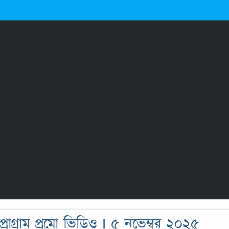
োগ্রাম প্রমো ভিডিও I ৫ নভেম্বর ২০২৫