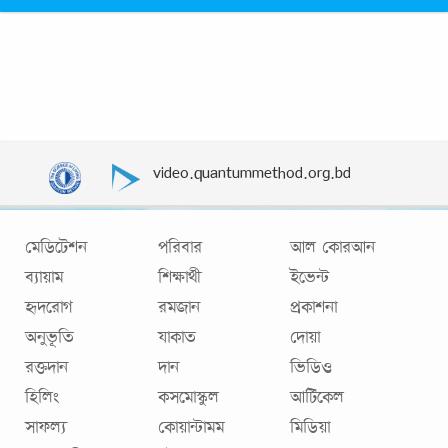
video.quantummethod.org.bd
মেডিটেশন
পরিবার
আল কোরআন
ব্যায়াম
শিক্ষার্থী
ইভেন্ট
হৃদরোগ
রমজান
প্রকাশনা
অনুভূতি
যাকাত
দোয়া
রক্তদান
দান
ভিডিও
হিলিং
কসমোস্কুল
আর্টিকেল
সাফল্য
কোয়ান্টামম
মিডিয়া