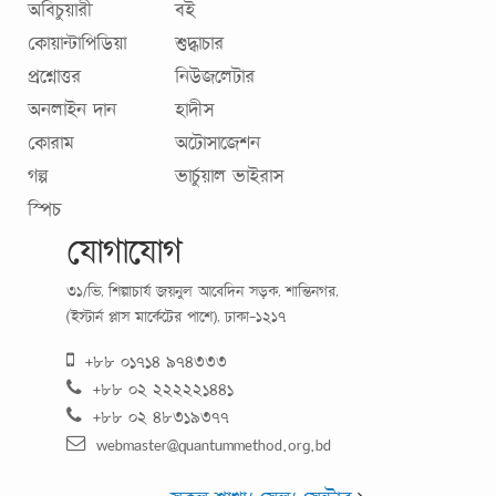
অবিচুয়ারী
বই
কোয়ান্টাপিডিয়া
শুদ্ধাচার
প্রশ্নোত্তর
নিউজলেটার
অনলাইন দান
হাদীস
কোরাম
অটোসাজেশন
গল্প
ভার্চুয়াল ভাইরাস
স্পিচ
যোগাযোগ
৩১/ভি, শিল্পাচার্য জয়নুল আবেদিন সড়ক, শান্তিনগর,
(ইস্টার্ন প্লাস মার্কেটের পাশে), ঢাকা-১২১৭
+৮৮ ০১৭১৪ ৯৭৪৩৩৩
+৮৮ ০২ ২২২২২১৪৪১
+৮৮ ০২ ৪৮৩১৯৩৭৭
webmaster@quantummethod.org.bd