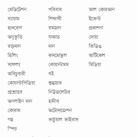
মেডিটেশন
পরিবার
আল কোরআন
ব্যায়াম
শিক্ষার্থী
ইভেন্ট
হৃদরোগ
রমজান
প্রকাশনা
অনুভূতি
যাকাত
দোয়া
রক্তদান
দান
ভিডিও
হিলিং
কসমোস্কুল
আর্টিকেল
সাফল্য
কোয়ান্টামম
মিডিয়া
অবিচুয়ারী
বই
কোয়ান্টাপিডিয়া
শুদ্ধাচার
প্রশ্নোত্তর
নিউজলেটার
অনলাইন দান
হাদীস
কোরাম
অটোসাজেশন
গল্প
ভার্চুয়াল ভাইরাস
স্পিচ