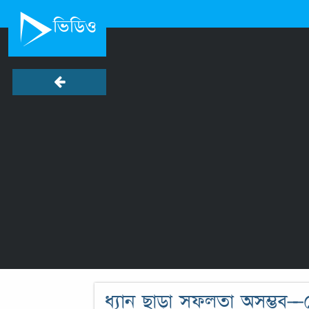
ভিডিও
ধ্যান ছাড়া সফলতা অসম্ভব—ম