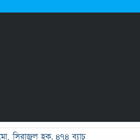
ো. সিরাজুল হক, ৪৭৪ ব্যাচ