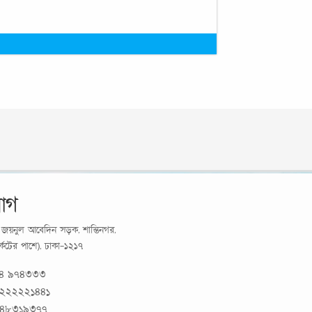
োগ
র্য জয়নুল আবেদিন সড়ক, শান্তিনগর,
মার্কেটের পাশে), ঢাকা-১২১৭
১৪ ৯৭৪৩৩৩
 ২২২২২১৪৪১
 ৪৮৩১৯৩৭৭