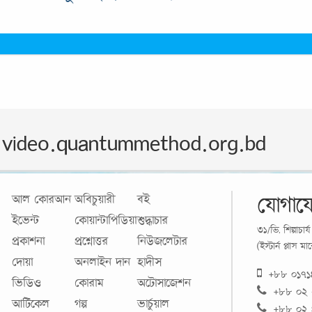
video.quantummethod.org.bd
যোগায
আল কোরআন
অবিচুয়ারী
বই
ইভেন্ট
কোয়ান্টাপিডিয়া
শুদ্ধাচার
৩১/ভি, শিল্পাচা
প্রকাশনা
প্রশ্নোত্তর
নিউজলেটার
(ইস্টার্ন প্লাস 
দোয়া
অনলাইন দান
হাদীস
+৮৮ ০১৭
ভিডিও
কোরাম
অটোসাজেশন
+৮৮ ০২
আর্টিকেল
গল্প
ভার্চুয়াল
+৮৮ ০২