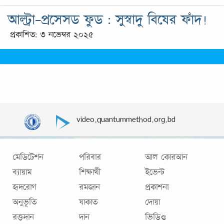
আল্ট্রা-প্রসেসড ফুড : সুস্বাদু বিষের ফাঁদ!
প্রকাশিত: ৩ নভেম্বর ২০২৫
video.quantummethod.org.bd
মেডিটেশন
পরিবার
আল কোরআন
ব্যায়াম
শিক্ষার্থী
ইভেন্ট
হৃদরোগ
রমজান
প্রকাশনা
অনুভূতি
যাকাত
দোয়া
রক্তদান
দান
ভিডিও