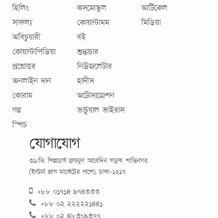
হিলিং
কসমোস্কুল
আর্টিকেল
সাফল্য
কোয়ান্টামম
মিডিয়া
অবিচুয়ারী
বই
কোয়ান্টাপিডিয়া
শুদ্ধাচার
প্রশ্নোত্তর
নিউজলেটার
অনলাইন দান
হাদীস
কোরাম
অটোসাজেশন
গল্প
ভার্চুয়াল ভাইরাস
স্পিচ
যোগাযোগ
৩১/ভি, শিল্পাচার্য জয়নুল আবেদিন সড়ক, শান্তিনগর,
(ইস্টার্ন প্লাস মার্কেটের পাশে), ঢাকা-১২১৭
+৮৮ ০১৭১৪ ৯৭৪৩৩৩
+৮৮ ০২ ২২২২২১৪৪১
+৮৮ ০২ ৪৮৩১৯৩৭৭