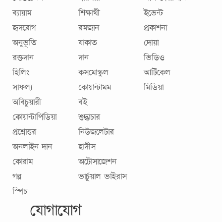
ব্যায়াম
শিক্ষার্থী
ইভেন্ট
হৃদরোগ
রমজান
প্রকাশনা
অনুভূতি
যাকাত
দোয়া
রক্তদান
দান
ভিডিও
হিলিং
কসমোস্কুল
আর্টিকেল
সাফল্য
কোয়ান্টামম
মিডিয়া
অবিচুয়ারী
বই
কোয়ান্টাপিডিয়া
শুদ্ধাচার
প্রশ্নোত্তর
নিউজলেটার
অনলাইন দান
হাদীস
কোরাম
অটোসাজেশন
গল্প
ভার্চুয়াল ভাইরাস
স্পিচ
যোগাযোগ