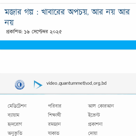
মজার গল্প : খাবারের অপচয়, আর নয় আর
নয়
প্রকাশিত: ১৬ সেপ্টেম্বর ২০২৫
video.quantummethod.org.bd
মেডিটেশন
পরিবার
আল কোরআন
ব্যায়াম
শিক্ষার্থী
ইভেন্ট
হৃদরোগ
রমজান
প্রকাশনা
অনুভূতি
যাকাত
দোয়া