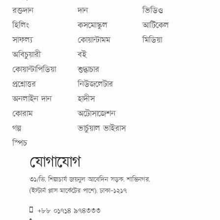
রক্তদান
দান
ভিডিও
হিলিং
কসমোস্কুল
আর্টিকেল
সাফল্য
কোয়ান্টামম
মিডিয়া
অবিচুয়ারী
বই
কোয়ান্টাপিডিয়া
শুদ্ধাচার
প্রশ্নোত্তর
নিউজলেটার
অনলাইন দান
হাদীস
কোরাম
অটোসাজেশন
গল্প
ভার্চুয়াল ভাইরাস
স্পিচ
যোগাযোগ
৩১/ভি, শিল্পাচার্য জয়নুল আবেদিন সড়ক, শান্তিনগর,
(ইস্টার্ন প্লাস মার্কেটের পাশে), ঢাকা-১২১৭
+৮৮ ০১৭১৪ ৯৭৪৩৩৩