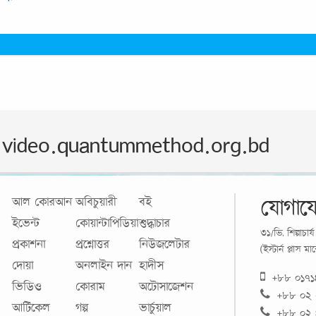
video.quantummethod.org.bd
যোগায
আল কোরআন
অবিচুয়ারী
বই
ইভেন্ট
কোয়ান্টাপিডিয়া
শুদ্ধাচার
৩১/ভি, শিল্পাচা
প্রকাশনা
প্রশ্নোত্তর
নিউজলেটার
(ইস্টার্ন প্লাস 
দোয়া
অনলাইন দান
হাদীস
+৮৮ ০১৭
ভিডিও
কোরাম
অটোসাজেশন
+৮৮ ০২
আর্টিকেল
গল্প
ভার্চুয়াল
+৮৮ ০২