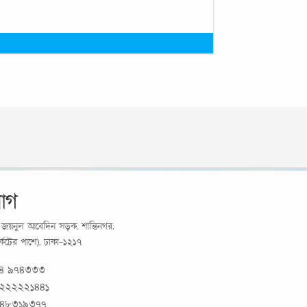
োগ
র্য জয়নুল আবেদিন সড়ক, শান্তিনগর,
মার্কেটের পাশে), ঢাকা-১২১৭
১৪ ৯৭৪৩৩৩
 ২২২২২১৪৪১
 ৪৮৩১৯৩৭৭