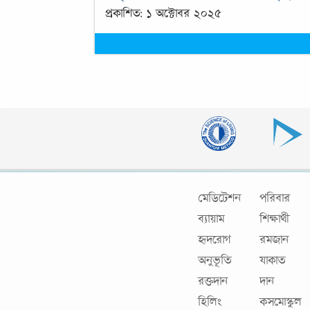
প্রকাশিত: ১ অক্টোবর ২০২৫
মেডিটেশন
পরিবার
ব্যায়াম
শিক্ষার্থী
হৃদরোগ
রমজান
অনুভূতি
যাকাত
রক্তদান
দান
হিলিং
কসমোস্কুল