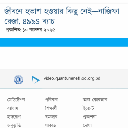
জীবনে হতাশ হওয়ার কিছু নেই—নাজিফা
রেজা, ৪৯৯S ব্যাচ
প্রকাশিত: ১০ নভেম্বর ২০২৫
video.quantummethod.org.bd
মেডিটেশন
পরিবার
আল কোরআন
ব্যায়াম
শিক্ষার্থী
ইভেন্ট
হৃদরোগ
রমজান
প্রকাশনা
অনুভূতি
যাকাত
দোয়া