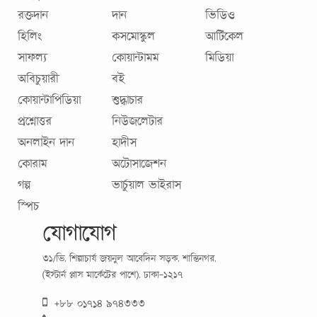
রক্তদান
দান
ভিডিও
হিলিং
কসমোস্কুল
আর্টিকেল
সাফল্য
কোয়ান্টামম
মিডিয়া
অবিচুয়ারী
বই
কোয়ান্টাপিডিয়া
শুদ্ধাচার
প্রশ্নোত্তর
নিউজলেটার
অনলাইন দান
হাদীস
কোরাম
অটোসাজেশন
গল্প
ভার্চুয়াল ভাইরাস
স্পিচ
যোগাযোগ
৩১/ভি, শিল্পাচার্য জয়নুল আবেদিন সড়ক, শান্তিনগর,
(ইস্টার্ন প্লাস মার্কেটের পাশে), ঢাকা-১২১৭
+৮৮ ০১৭১৪ ৯৭৪৩৩৩