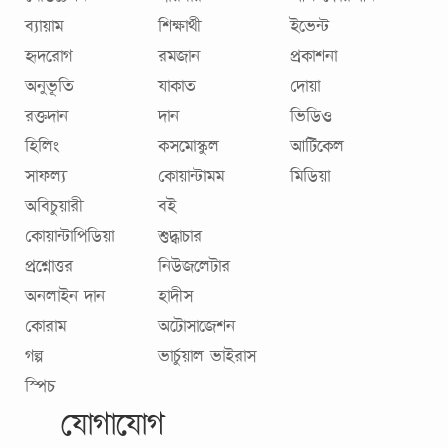
ব্যায়াম
শিক্ষার্থী
ইভেন্ট
হৃদরোগ
রমজান
প্রকাশনা
অনুভূতি
যাকাত
দোয়া
রক্তদান
দান
ভিডিও
হিলিং
কসমোস্কুল
আর্টিকেল
সাফল্য
কোয়ান্টামম
মিডিয়া
অবিচুয়ারী
বই
কোয়ান্টাপিডিয়া
শুদ্ধাচার
প্রশ্নোত্তর
নিউজলেটার
অনলাইন দান
হাদীস
কোরাম
অটোসাজেশন
গল্প
ভার্চুয়াল ভাইরাস
স্পিচ
যোগাযোগ