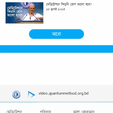
মেডিটেশনে কিডনি রোগ ভালো হবে?
২৫ জুলাই ২০২৩
আরো
video.quantummethod.org.bd
মেডিটেশন
পরিবার
আল কোরআন