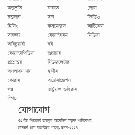
অনুভূতি
যাকাত
দোয়া
রক্তদান
দান
ভিডিও
হিলিং
কসমোস্কুল
আর্টিকেল
সাফল্য
কোয়ান্টামম
মিডিয়া
অবিচুয়ারী
বই
কোয়ান্টাপিডিয়া
শুদ্ধাচার
প্রশ্নোত্তর
নিউজলেটার
অনলাইন দান
হাদীস
কোরাম
অটোসাজেশন
গল্প
ভার্চুয়াল ভাইরাস
স্পিচ
যোগাযোগ
৩১/ভি, শিল্পাচার্য জয়নুল আবেদিন সড়ক, শান্তিনগর,
(ইস্টার্ন প্লাস মার্কেটের পাশে), ঢাকা-১২১৭