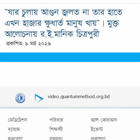
“যার চুলায় আগুন জ্বলত না তার হাতে
এখন হাজার ক্ষুধার্ত মানুষ খায়” | মুক্ত
আলোচনায় র.ই.মানিক চিত্রপুরী
প্রকাশিত: ৯ মার্চ ২০২৬
video.quantummethod.org.bd
মেডিটেশন
পরিবার
আল কোরআন
ব্যায়াম
শিক্ষার্থী
ইভেন্ট
হৃদরোগ
রমজান
প্রকাশনা