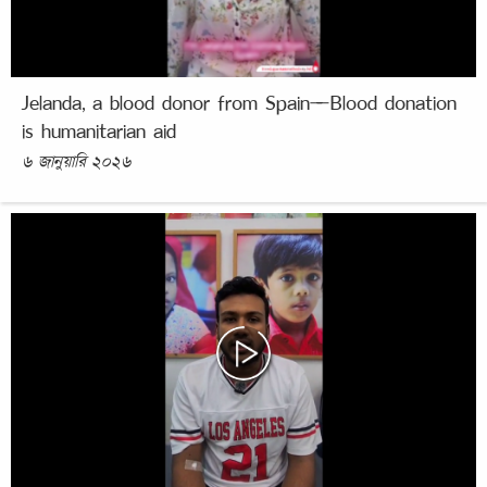
Jelanda, a blood donor from Spain—Blood donation
is humanitarian aid
৬ জানুয়ারি ২০২৬