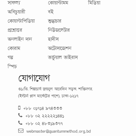
সাফল্য
কোয়ান্টামম
মিডিয়া
অবিচুয়ারী
বই
কোয়ান্টাপিডিয়া
শুদ্ধাচার
প্রশ্নোত্তর
নিউজলেটার
অনলাইন দান
হাদীস
কোরাম
অটোসাজেশন
গল্প
ভার্চুয়াল ভাইরাস
স্পিচ
যোগাযোগ
৩১/ভি, শিল্পাচার্য জয়নুল আবেদিন সড়ক, শান্তিনগর,
(ইস্টার্ন প্লাস মার্কেটের পাশে), ঢাকা-১২১৭
+৮৮ ০১৭১৪ ৯৭৪৩৩৩
+৮৮ ০২ ২২২২২১৪৪১
+৮৮ ০২ ৪৮৩১৯৩৭৭
webmaster@quantummethod.org.bd