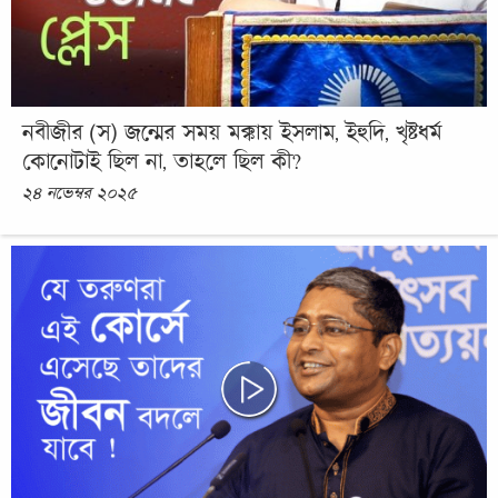
নবীজীর (স) জন্মের সময় মক্কায় ইসলাম, ইহুদি, খৃষ্টধর্ম
কোনোটাই ছিল না, তাহলে ছিল কী?
২৪ নভেম্বর ২০২৫