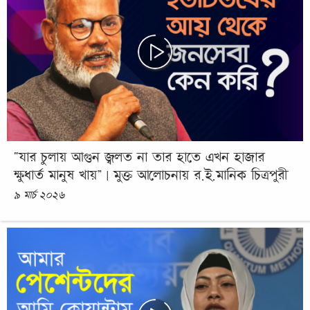
“যার চুলায় আগুন জ্বলত না তার হাতে এখন হাজার
ক্ষুধার্ত মানুষ খায়” | মুক্ত আলোচনায় র.ই.মানিক চিত্রপুরী
৯ মার্চ ২০২৬