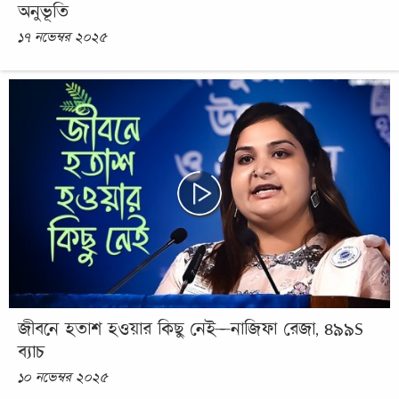
অনুভূতি
১৭ নভেম্বর ২০২৫
জীবনে হতাশ হওয়ার কিছু নেই—নাজিফা রেজা, ৪৯৯S
ব্যাচ
১০ নভেম্বর ২০২৫