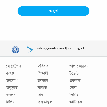
আরো
video.quantummethod.org.bd
মেডিটেশন
পরিবার
আল কোরআন
ব্যায়াম
শিক্ষার্থী
ইভেন্ট
হৃদরোগ
রমজান
প্রকাশনা
অনুভূতি
যাকাত
দোয়া
রক্তদান
দান
ভিডিও
হিলিং
কসমোস্কুল
আর্টিকেল