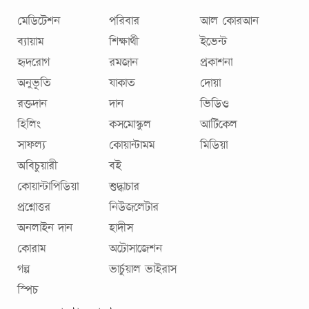
মেডিটেশন
পরিবার
আল কোরআন
ব্যায়াম
শিক্ষার্থী
ইভেন্ট
হৃদরোগ
রমজান
প্রকাশনা
অনুভূতি
যাকাত
দোয়া
রক্তদান
দান
ভিডিও
হিলিং
কসমোস্কুল
আর্টিকেল
সাফল্য
কোয়ান্টামম
মিডিয়া
অবিচুয়ারী
বই
কোয়ান্টাপিডিয়া
শুদ্ধাচার
প্রশ্নোত্তর
নিউজলেটার
অনলাইন দান
হাদীস
কোরাম
অটোসাজেশন
গল্প
ভার্চুয়াল ভাইরাস
স্পিচ