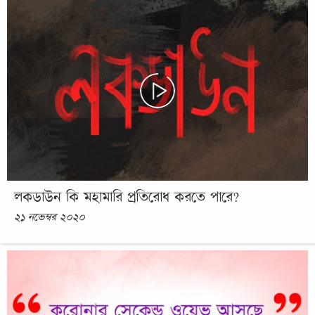
লকডাউন কি মহামারি প্রতিরোধ করতে পারে?
২১ নভেম্বর ২০২০