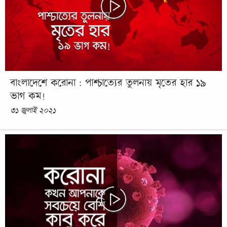
বাংলাদেশে করোনা : পাশ্চাত্যের তুলনায় মৃতের হার ১৯
ভাগ কম!
৩১ জুলাই ২০২১