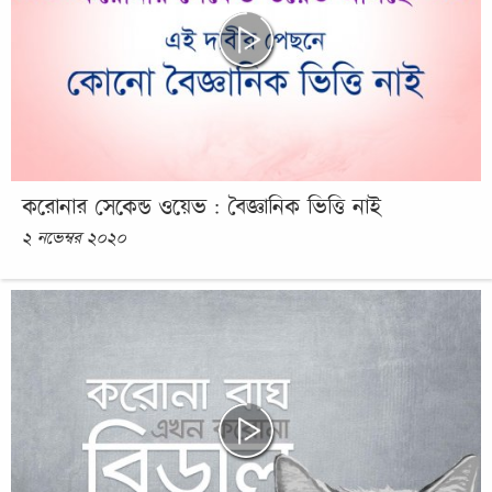
করোনার সেকেন্ড ওয়েভ : বৈজ্ঞানিক ভিত্তি নাই
২ নভেম্বর ২০২০