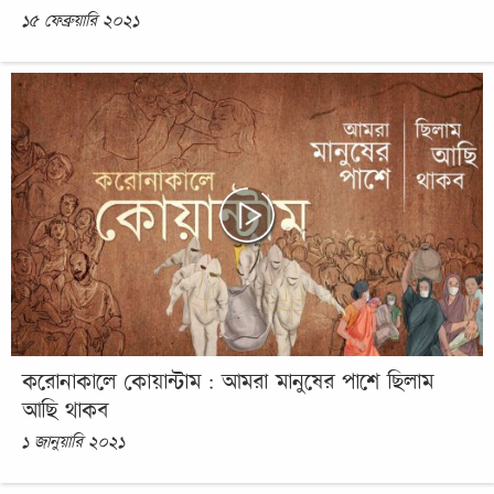
১৫ ফেব্রুয়ারি ২০২১
করোনাকালে কোয়ান্টাম : আমরা মানুষের পাশে ছিলাম
আছি থাকব
১ জানুয়ারি ২০২১