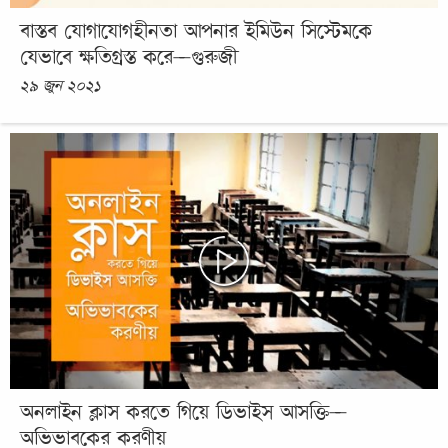
বাস্তব যোগাযোগহীনতা আপনার ইমিউন সিস্টেমকে
যেভাবে ক্ষতিগ্রস্ত করে—গুরুজী
২৯ জুন ২০২১
অনলাইন ক্লাস করতে গিয়ে ডিভাইস আসক্তি—
অভিভাবকের করণীয়