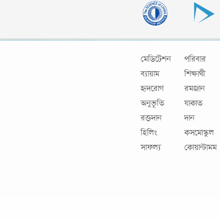
মেডিটেশন
পরিবার
ব্যায়াম
শিক্ষার্থী
হৃদরোগ
রমজান
অনুভূতি
যাকাত
রক্তদান
দান
হিলিং
কসমোস্কুল
সাফল্য
কোয়ান্টামম