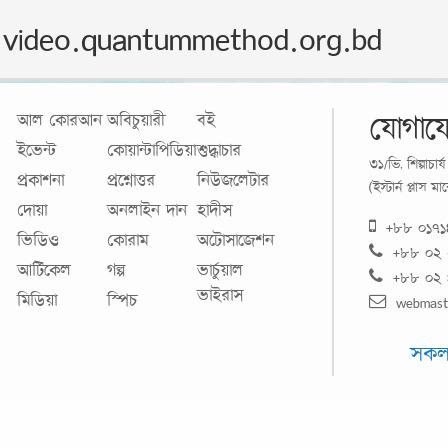
video.quantummethod.org.bd
যোগায
আল কোরআন
অবিচুয়ারী
বই
ইভেন্ট
কোয়ান্টাপিডিয়া
শুদ্ধাচার
৩১/ভি, শিল্পাচা
প্রকাশনা
প্রশ্নোত্তর
নিউজলেটার
(ইস্টার্ন প্লাস 
দোয়া
অনলাইন দান
হাদীস
+৮৮ ০১৭
ভিডিও
কোরাম
অটোসাজেশন
+৮৮ ০২
আর্টিকেল
গল্প
ভার্চুয়াল
+৮৮ ০২
ভাইরাস
মিডিয়া
স্পিচ
webmast
সকল 