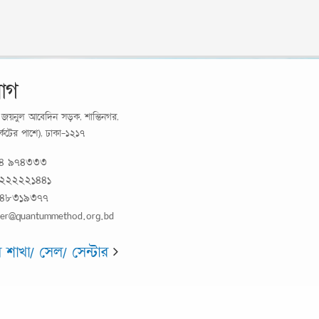
োগ
র্য জয়নুল আবেদিন সড়ক, শান্তিনগর,
মার্কেটের পাশে), ঢাকা-১২১৭
১৪ ৯৭৪৩৩৩
 ২২২২২১৪৪১
 ৪৮৩১৯৩৭৭
er@quantummethod.org.bd
শাখা/ সেল/ সেন্টার