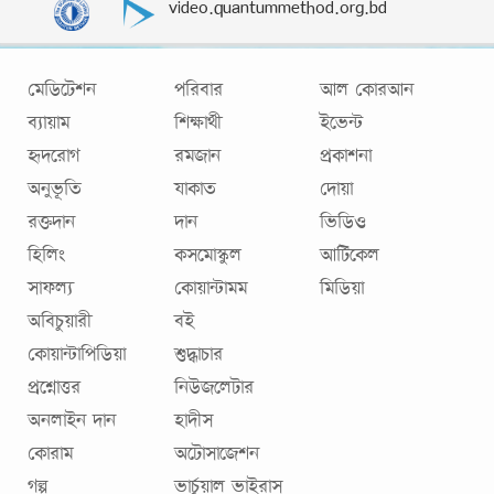
video.quantummethod.org.bd
মেডিটেশন
পরিবার
আল কোরআন
ব্যায়াম
শিক্ষার্থী
ইভেন্ট
হৃদরোগ
রমজান
প্রকাশনা
অনুভূতি
যাকাত
দোয়া
রক্তদান
দান
ভিডিও
হিলিং
কসমোস্কুল
আর্টিকেল
সাফল্য
কোয়ান্টামম
মিডিয়া
অবিচুয়ারী
বই
কোয়ান্টাপিডিয়া
শুদ্ধাচার
প্রশ্নোত্তর
নিউজলেটার
অনলাইন দান
হাদীস
কোরাম
অটোসাজেশন
গল্প
ভার্চুয়াল ভাইরাস