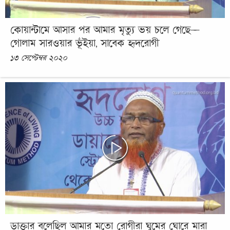
কোয়ান্টামে আসার পর আমার মৃত্যু ভয় চলে গেছে—
গোলাম সারওয়ার ভূঁইয়া, সাবেক হৃদরোগী
১৩ সেপ্টেম্বর ২০২০
ডাক্তার বলেছিল আমার মতো রোগীরা ঘুমের ঘোরে মারা