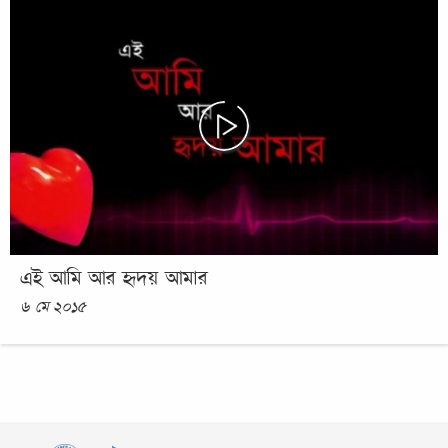
এই আমি আর হৃদয় আমার
৬ মে ২০১৫